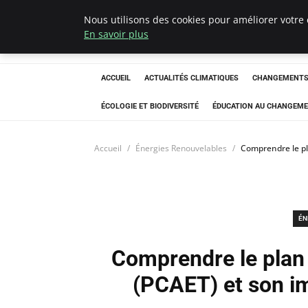
Nous utilisons des cookies pour améliorer votre 
Climatedebtagen
En savoir plus
ACCUEIL
ACTUALITÉS CLIMATIQUES
CHANGEMENTS 
ÉCOLOGIE ET BIODIVERSITÉ
ÉDUCATION AU CHANGEME
Accueil
Énergies Renouvelables
Comprendre le pla
ÉN
Comprendre le plan c
(PCAET) et son i