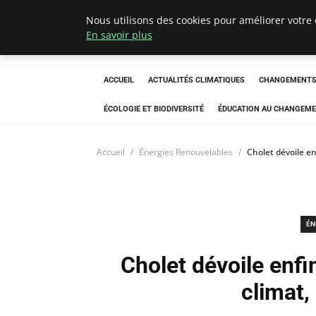
Nous utilisons des cookies pour améliorer votre 
Climatedebtagen
En savoir plus
ACCUEIL
ACTUALITÉS CLIMATIQUES
CHANGEMENTS 
ÉCOLOGIE ET BIODIVERSITÉ
ÉDUCATION AU CHANGEME
Accueil
Énergies Renouvelables
Cholet dévoile enf
ÉN
Cholet dévoile enfin
climat, 