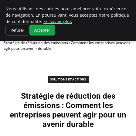
Climatedebtagents
Nous utilisons des cookies pour améliorer votre expérience
de navigation. En poursuivant, vous acceptez notre politique
de confidentialité.
En savoir plus
Refuser
Accepter
Accueil
Solutions et Actions
Stratégie de réduction des émissions : Comment les entreprises peuvent
agir pour un avenir durable
SOLUTIONS ET ACTIONS
Stratégie de réduction des
émissions : Comment les
entreprises peuvent agir pour un
avenir durable