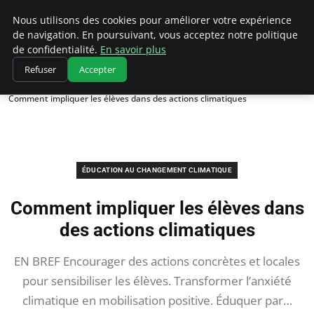
Climatedebtagents
Nous utilisons des cookies pour améliorer votre expérience
de navigation. En poursuivant, vous acceptez notre politique
de confidentialité.
En savoir plus
Refuser
Accepter
Accueil
Éducation au changement climatique
Comment impliquer les élèves dans des actions climatiques
ÉDUCATION AU CHANGEMENT CLIMATIQUE
Comment impliquer les élèves dans
des actions climatiques
EN BREF Encourager des actions concrètes et locales
pour sensibiliser les élèves. Transformer l’anxiété
climatique en mobilisation positive. Éduquer par…