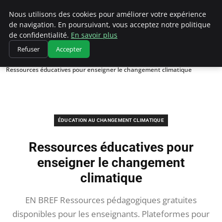
Climatedebtagents
Nous utilisons des cookies pour améliorer votre expérience
de navigation. En poursuivant, vous acceptez notre politique
de confidentialité.
En savoir plus
Refuser
Accepter
Accueil
Éducation au changement climatique
Ressources éducatives pour enseigner le changement climatique
ÉDUCATION AU CHANGEMENT CLIMATIQUE
Ressources éducatives pour
enseigner le changement
climatique
EN BREF Ressources pédagogiques gratuites
disponibles pour les enseignants. Plateformes pour