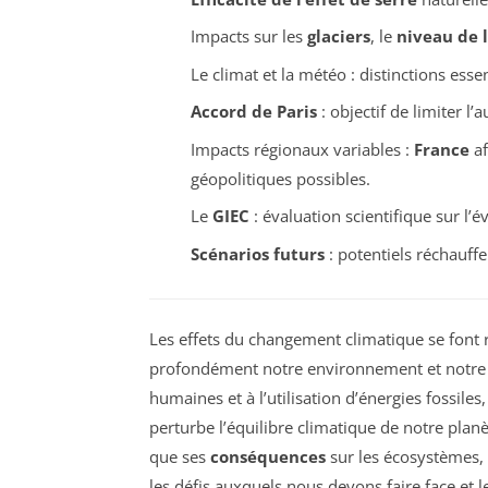
Impacts sur les
glaciers
, le
niveau de 
Le climat et la météo : distinctions essen
Accord de Paris
: objectif de limiter l
Impacts régionaux variables :
France
af
géopolitiques possibles.
Le
GIEC
: évaluation scientifique sur l’é
Scénarios futurs
: potentiels réchauf
Les effets du changement climatique se font 
profondément notre environnement et notre q
humaines et à l’utilisation d’énergies fossil
perturbe l’équilibre climatique de notre plan
que ses
conséquences
sur les écosystèmes,
les défis auxquels nous devons faire face et 