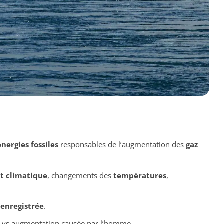
énergies fossiles
responsables de l’augmentation des
gaz
t climatique
, changements des
températures
,
 enregistrée
.
e vs augmentation causée par l’homme.