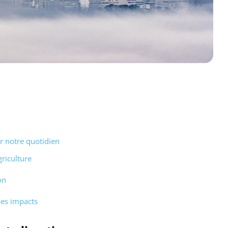
r notre quotidien
riculture
on
ses impacts