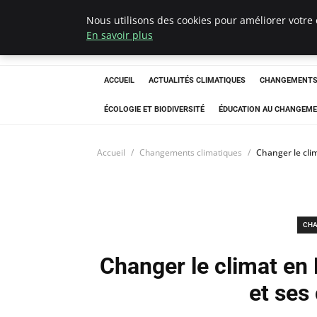
Nous utilisons des cookies pour améliorer votre 
Climatedebtagen
En savoir plus
ACCUEIL
ACTUALITÉS CLIMATIQUES
CHANGEMENTS 
ÉCOLOGIE ET BIODIVERSITÉ
ÉDUCATION AU CHANGEME
Accueil
Changements climatiques
Changer le cli
CHA
Changer le climat en 
et ses