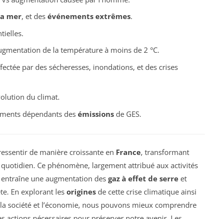
la mer
, et des
événements extrêmes
.
tielles.
’augmentation de la température à moins de 2 °C.
fectée par des sécheresses, inondations, et des crises
volution du climat.
fements dépendants des
émissions
de GES.
ressentir de manière croissante en
France
, transformant
uotidien. Ce phénomène, largement attribué aux activités
es, entraîne une augmentation des
gaz à effet de serre
et
ète. En explorant les
origines
de cette crise climatique ainsi
 la société et l’économie, nous pouvons mieux comprendre
les actions nécessaires pour préserver notre avenir. Les