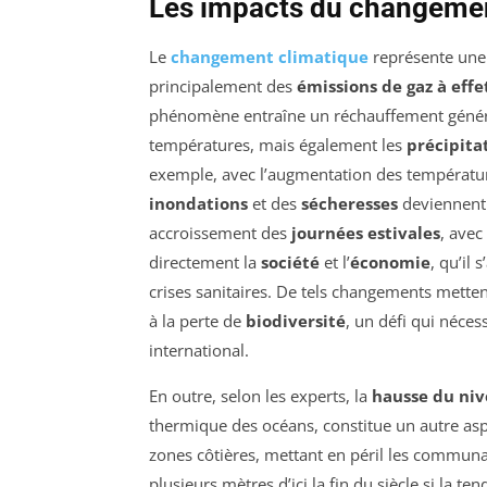
Les impacts du changemen
Le
changement climatique
représente une
principalement des
émissions de gaz à effe
phénomène entraîne un réchauffement général
températures, mais également les
précipita
exemple, avec l’augmentation des températu
inondations
et des
sécheresses
deviennent 
accroissement des
journées estivales
, avec
directement la
société
et l’
économie
, qu’il 
crises sanitaires. De tels changements mette
à la perte de
biodiversité
, un défi qui néce
international.
En outre, selon les experts, la
hausse du niv
thermique des océans, constitue un autre asp
zones côtières, mettant en péril les communa
plusieurs mètres d’ici la fin du siècle si la te