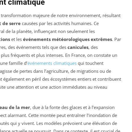
t climatique
 transformation majeure de notre environnement, résultant
t de serre
causées par les activités humaines. Ce
 de la planète, influençant non seulement les
tions
et les
événements météorologiques extrêmes
. Par
res, des événements tels que des
canicules
, des
plus fréquents et plus intenses. En France, on constate un
 une famille d’
événements climatiques
qui touchent
s’agisse de pertes dans l’agriculture, de migrations ou de
nt également en péril des écosystèmes entiers et contribuent
ssite une attention et une action immédiates au niveau
eau de la mer
, due à la fonte des glaces et à l’expansion
ect alarmant. Cette montée peut entraîner l’inondation de
utés qui y vivent. Les modèles prévoient une élévation de
ndance actuelle se poursuit. Dans ce contexte, il est crucial de