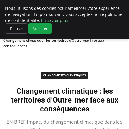
Climatedebtagents
Nous utilisons des cookies pour améliorer votre expérience
de navigation. En poursuivant, vous acceptez notre politique
de confidentialité.
En savoir plus
Refuser
Accepter
Accueil
Changements climatiques
Changement climatique : les territoires d’Outre-mer face aux
conséquences
CHANGEMENTS CLIMATIQUES
Changement climatique : les
territoires d’Outre-mer face aux
conséquences
EN BREF Impact du changement climatique dans les