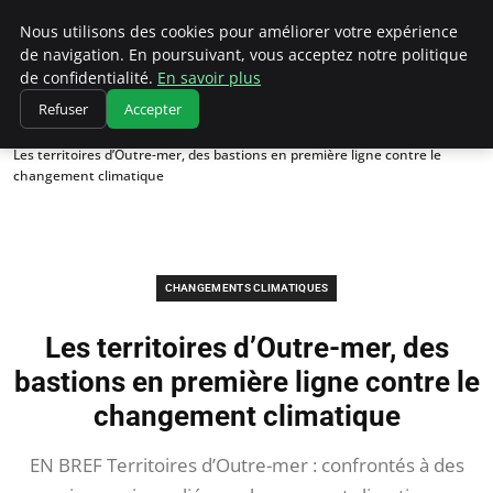
Climatedebtagents
Nous utilisons des cookies pour améliorer votre expérience
de navigation. En poursuivant, vous acceptez notre politique
de confidentialité.
En savoir plus
Refuser
Accepter
Accueil
Changements climatiques
Les territoires d’Outre-mer, des bastions en première ligne contre le
changement climatique
CHANGEMENTS CLIMATIQUES
Les territoires d’Outre-mer, des
bastions en première ligne contre le
changement climatique
EN BREF Territoires d’Outre-mer : confrontés à des