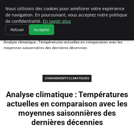
Climatedebtagents
Nous utilisons des cookies pour améliorer votre expérience
de navigation. En poursuivant, vous acceptez notre politique
de confidentialité.
En savoir plus
Refuser
Accepter
Accueil
Changements climatiques
Analyse climatique : Températures actuelles en comparaison avec les
moyennes saisonnières des dernières décennies
CHANGEMENTS CLIMATIQUES
Analyse climatique : Températures
actuelles en comparaison avec les
moyennes saisonnières des
dernières décennies