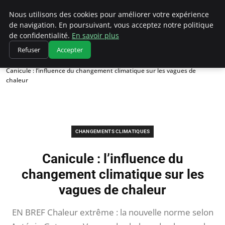
Climatedebtagents
Nous utilisons des cookies pour améliorer votre expérience
de navigation. En poursuivant, vous acceptez notre politique
de confidentialité.
En savoir plus
Refuser
Accepter
Accueil
Changements climatiques
Canicule : l’influence du changement climatique sur les vagues de
chaleur
CHANGEMENTS CLIMATIQUES
Canicule : l’influence du
changement climatique sur les
vagues de chaleur
EN BREF Chaleur extrême : la nouvelle norme selon