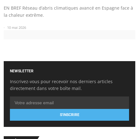
EN BREF Réseau d’abris climatiques avancé en Espagne face à
la chaleur extrême.
10 mai 2026
NEWSLETTER
Inscrivez-vous pour recevoir nos derniers articles
directement dans votre boîte mail.
S'INSCRIRE