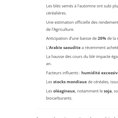
Les blés semés à l’automne ont subi pl
céréalières.
Une estimation officielle des rendeme
de l’Agriculture.
Anticipation d’une baisse de
20%
de la 
L’
Arabie saoudite
a récemment acheté p
La hausse des cours du blé impacte ég
an.
Facteurs influents :
humidité excessiv
Les
stocks mondiaux
de céréales, issu
Les
oléagineux
, notamment le
soja
, s
biocarburants.