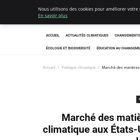
Nous utilisons des cookies pour améliorer votre 
Climatedebtagen
En savoir plus
ACCUEIL
ACTUALITÉS CLIMATIQUES
CHANGEMENTS 
ÉCOLOGIE ET BIODIVERSITÉ
ÉDUCATION AU CHANGEME
Accueil
Politique climatique
Marché des matières p
Marché des matiè
climatique aux États-U