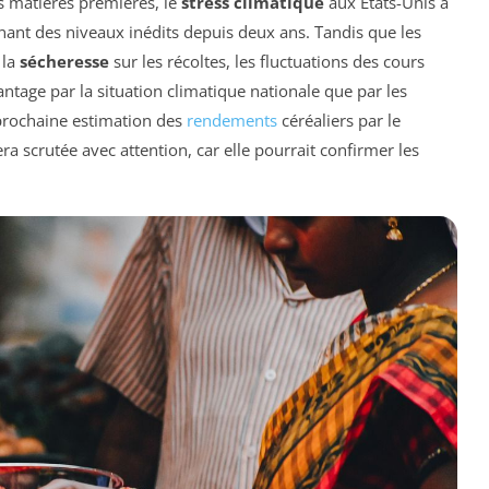
 matières premières, le
stress climatique
aux États-Unis a
gnant des niveaux inédits depuis deux ans. Tandis que les
 la
sécheresse
sur les récoltes, les fluctuations des cours
age par la situation climatique nationale que par les
 prochaine estimation des
rendements
céréaliers par le
ra scrutée avec attention, car elle pourrait confirmer les
.