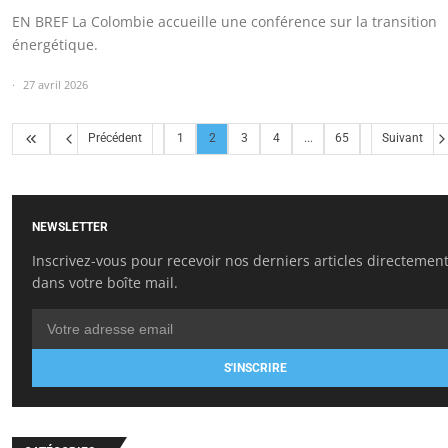
EN BREF La Colombie accueille une conférence sur la transition
énergétique.
27 avril 2026
Précédent
1
2
3
4
...
65
Suivant
NEWSLETTER
Inscrivez-vous pour recevoir nos derniers articles directemen
dans votre boîte mail.
S'INSCRIRE