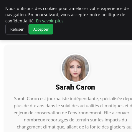
Climatedebtagents
Nous utilisons des cookies pour améliorer votre expérience de
navigation. En poursuivant, vous acceptez notre politique de
confidentialité.
En savoir plus
Refuser
Accepter
Accueil
Sarah Caron
Sarah Caron
Sarah Caron est journaliste indépendante, spécialisée dep
plus de dix ans dans le suivi des actualités climatiques et 
enjeux de conservation de l’environnement. Elle a couvert
nombreux reportages de terrain sur les impacts du
changement climatique, allant de la fonte des glaciers au