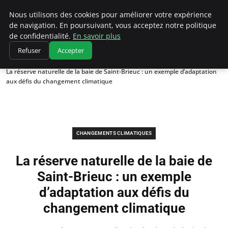
Climatedebtagents
Nous utilisons des cookies pour améliorer votre expérience
de navigation. En poursuivant, vous acceptez notre politique
de confidentialité.
En savoir plus
Refuser
Accepter
Accueil
Changements climatiques
La réserve naturelle de la baie de Saint-Brieuc : un exemple d’adaptation
aux défis du changement climatique
CHANGEMENTS CLIMATIQUES
La réserve naturelle de la baie de
Saint-Brieuc : un exemple
d’adaptation aux défis du
changement climatique