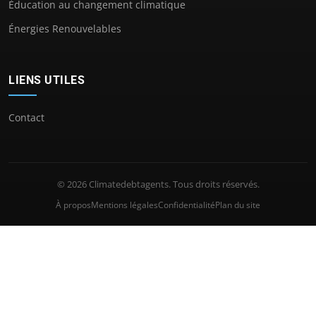
Éducation au changement climatique
Énergies Renouvelables
LIENS UTILES
Contact
© 2026 Climatedebtagents. Tous droits réservés.
À propos
Mentions légales
Confidentialité
Plan du site