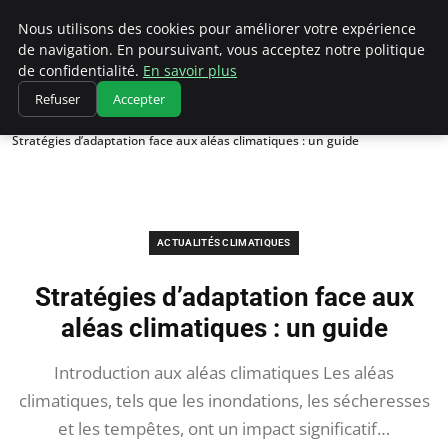
Climatedebtagents
Nous utilisons des cookies pour améliorer votre expérience
de navigation. En poursuivant, vous acceptez notre politique
de confidentialité.
En savoir plus
Refuser
Accepter
Accueil
Actualités Climatiques
Stratégies d’adaptation face aux aléas climatiques : un guide
ACTUALITÉS CLIMATIQUES
Stratégies d’adaptation face aux
aléas climatiques : un guide
Introduction aux aléas climatiques Les aléas
climatiques, tels que les inondations, les sécheresses
et les tempêtes, ont un impact significatif…