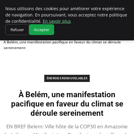
Climatedebtagents
Nous utilisons des cookies pour améliorer votre expérience
de navigation. En poursuivant, vous acceptez notre politique
de confidentialité.
En savoir plus
Refuser
Accepter
Accueil
Énergies Renouvelables
À Belém, une manifestation pacifique en faveur du climat se déroule
sereinement
ÉNERGIES RENOUVELABLES
À Belém, une manifestation
pacifique en faveur du climat se
déroule sereinement
EN BREF Belem: Ville hôte de la COP30 en Amazonie