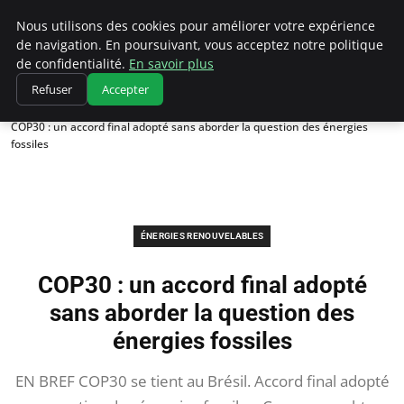
Climatedebtagents
Nous utilisons des cookies pour améliorer votre expérience
de navigation. En poursuivant, vous acceptez notre politique
de confidentialité.
En savoir plus
Refuser
Accepter
Accueil
Énergies Renouvelables
COP30 : un accord final adopté sans aborder la question des énergies
fossiles
ÉNERGIES RENOUVELABLES
COP30 : un accord final adopté
sans aborder la question des
énergies fossiles
EN BREF COP30 se tient au Brésil. Accord final adopté