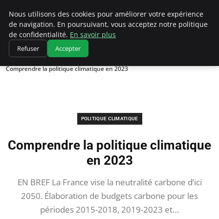
Climatedebtagents
Nous utilisons des cookies pour améliorer votre expérience
de navigation. En poursuivant, vous acceptez notre politique
de confidentialité.
En savoir plus
Refuser
Accepter
Accueil
Politique climatique
Comprendre la politique climatique en 2023
POLITIQUE CLIMATIQUE
Comprendre la politique climatique
en 2023
EN BREF La France vise la neutralité carbone d’ici
2050. Élaboration de budgets carbone pour les
périodes 2015-2018, 2019-2023 et…