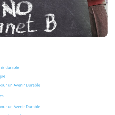
nir durable
que
 pour un Avenir Durable
es
 pour un Avenir Durable