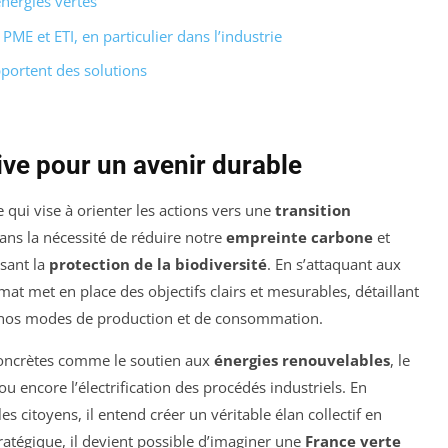
nergies vertes
ME et ETI, en particulier dans l’industrie
pportent des solutions
tive pour un avenir durable
qui vise à orienter les actions vers une
transition
 dans la nécessité de réduire notre
empreinte carbone
et
isant la
protection de la biodiversité
. En s’attaquant aux
at met en place des objectifs clairs et mesurables, détaillant
r nos modes de production et de consommation.
oncrètes comme le soutien aux
énergies renouvelables
, le
ou encore l’électrification des procédés industriels. En
 les citoyens, il entend créer un véritable élan collectif en
tratégique, il devient possible d’imaginer une
France verte