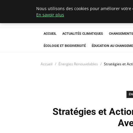
Nous utilisons des cookies pour améliorer votre 
Climatedebtagen
En savoir plus
ACCUEIL
ACTUALITÉS CLIMATIQUES
CHANGEMENTS 
ÉCOLOGIE ET BIODIVERSITÉ
ÉDUCATION AU CHANGEME
Accueil
Énergies Renouvelables
Stratégies et Act
ÉN
Stratégies et Actio
Ave