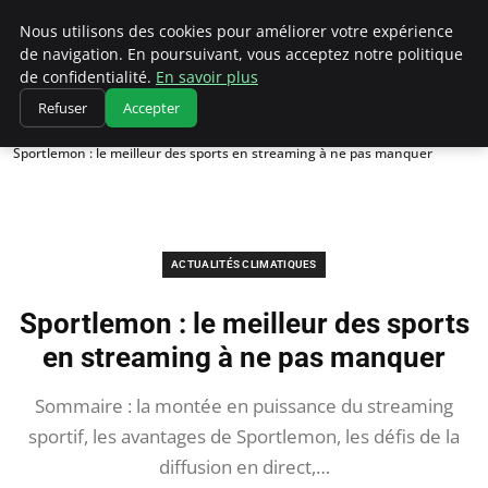
Climatedebtagents
Nous utilisons des cookies pour améliorer votre expérience
de navigation. En poursuivant, vous acceptez notre politique
de confidentialité.
En savoir plus
Refuser
Accepter
Accueil
Actualités Climatiques
Sportlemon : le meilleur des sports en streaming à ne pas manquer
ACTUALITÉS CLIMATIQUES
Sportlemon : le meilleur des sports
en streaming à ne pas manquer
Sommaire : la montée en puissance du streaming
sportif, les avantages de Sportlemon, les défis de la
diffusion en direct,…