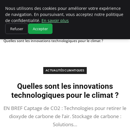
Climatedebtagents
Nous utilisons des cookies pour améliorer votre expérience
de navigation. En poursuivant, vous acceptez notre politique
de confidentialité.
En savoir plus
Refuser
Accepter
Accueil
Actualités Climatiques
Quelles sont les innovations technologiques pour le climat ?
ACTUALITÉS CLIMATIQUES
Quelles sont les innovations
technologiques pour le climat ?
EN BREF Captage de CO2 : Technologies pour retirer le
dioxyde de carbone de l’air. Stockage de carbone :
Solutions…