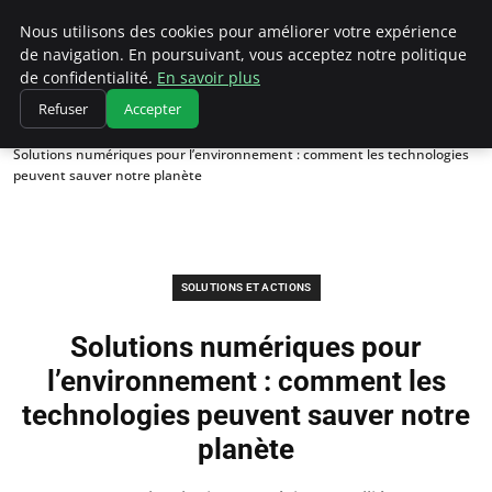
Climatedebtagents
Nous utilisons des cookies pour améliorer votre expérience
de navigation. En poursuivant, vous acceptez notre politique
de confidentialité.
En savoir plus
Refuser
Accepter
Accueil
Solutions et Actions
Solutions numériques pour l’environnement : comment les technologies
peuvent sauver notre planète
SOLUTIONS ET ACTIONS
Solutions numériques pour
l’environnement : comment les
technologies peuvent sauver notre
planète