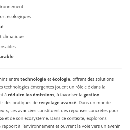
vironnement
port écologiques
té
 climatique
onsables
urable
emins entre
technologie
et
écologie
, offrant des solutions
s technologies émergentes jouent un rôle clé dans la
nt à
réduire les émissions
, à favoriser la
gestion
r des pratiques de
recyclage avancé
. Dans un monde
urs, ces avancées constituent des réponses concrètes pour
te
et de son écosystème. Dans ce contexte, explorons
rapport à l’environnement et ouvrent la voie vers un avenir