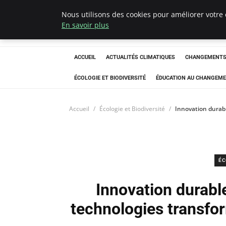
Nous utilisons des cookies pour améliorer votre 
Climatedebtagen
En savoir plus
ACCUEIL
ACTUALITÉS CLIMATIQUES
CHANGEMENTS 
ÉCOLOGIE ET BIODIVERSITÉ
ÉDUCATION AU CHANGEME
Accueil
Écologie et Biodiversité
Innovation durab
ÉC
Innovation durabl
technologies transfo