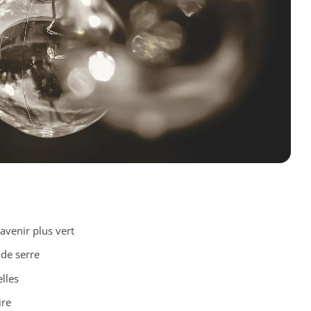
avenir plus vert
 de serre
lles
ire