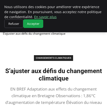
Climatedebtagents
Nous utilisons des cookies pour améliorer votre expérience
de navigation. En poursuivant, vous acceptez notre politique
de confidentialité.
En savoir plus
Refuser
Accepter
Accueil
Changements climatiques
S’ajuster aux défis du changement climatique
CHANGEMENTS CLIMATIQUES
S’ajuster aux défis du changement
climatique
EN BREF Adaptation aux effets du changement
climatique en Bretagne Observations : 1,86°C
d’augmentation de température Élévation du niveau