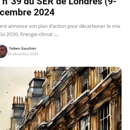
n n°39 du SER de Londres (9-
écembre 2024
nt annonce son plan d’action pour décarboner le mix
’ici 2030. Energie-climat :…
Fabien Gauthier
30 décembre 2024