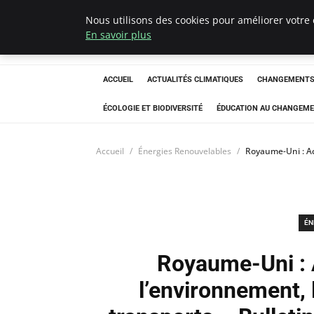
Nous utilisons des cookies pour améliorer votre 
Climatedebtagen
En savoir plus
ACCUEIL
ACTUALITÉS CLIMATIQUES
CHANGEMENTS 
ÉCOLOGIE ET BIODIVERSITÉ
ÉDUCATION AU CHANGEME
Accueil
Énergies Renouvelables
Royaume-Uni : Act
ÉN
Royaume-Uni : A
l’environnement, l