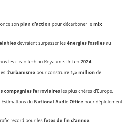
nonce son
plan d’action
pour décarboner le
mix
elables
devraient surpasser les
énergies fossiles
au
ans les
clean tech
au Royaume-Uni en
2024
.
es d’
urbanisme
pour construire
1,5 million
de
is compagnies ferroviaires
les plus chères d’Europe.
 Estimations du
National Audit Office
pour déploiement
trafic record pour les
fêtes de fin d’année
.