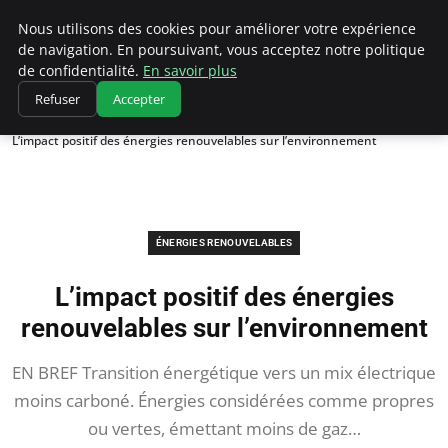
Climatedebtagents
Nous utilisons des cookies pour améliorer votre expérience
de navigation. En poursuivant, vous acceptez notre politique
de confidentialité.
En savoir plus
Refuser
Accepter
Accueil
Énergies Renouvelables
L’impact positif des énergies renouvelables sur l’environnement
ÉNERGIES RENOUVELABLES
L’impact positif des énergies
renouvelables sur l’environnement
EN BREF Transition énergétique vers un mix électrique
moins carboné. Énergies considérées comme propres
ou vertes, émettant moins de gaz…