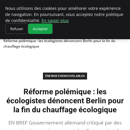
Climatedebtagents
Nous utilisons des cookies pour améliorer votre expérience
de navigation. En poursuivant, vous acceptez notre politique
de confidentialité.
En savoir plus
Refuser
Accepter
Accueil
Énergies Renouvelables
Réforme polémique : les écologistes dénoncent Berlin pour la fin du
chauffage écologique
ÉNERGIES RENOUVELABLES
Réforme polémique : les
écologistes dénoncent Berlin pour
la fin du chauffage écologique
EN BREF Gouvernement allemand critiqué par des