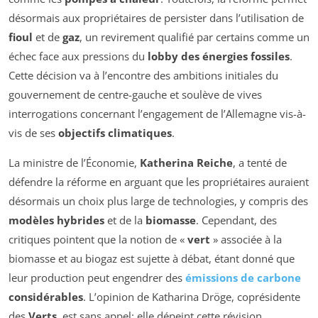
désormais aux propriétaires de persister dans l’utilisation de
fioul
et de
gaz
, un revirement qualifié par certains comme un
échec face aux pressions du
lobby des énergies fossiles
.
Cette décision va à l’encontre des ambitions initiales du
gouvernement de centre-gauche et soulève de vives
interrogations concernant l’engagement de l’Allemagne vis-à-
vis de ses
objectifs climatiques
.
La ministre de l’Économie,
Katherina Reiche
, a tenté de
défendre la réforme en arguant que les propriétaires auraient
désormais un choix plus large de technologies, y compris des
modèles hybrides
et de la
biomasse
. Cependant, des
critiques pointent que la notion de «
vert
» associée à la
biomasse et au biogaz est sujette à débat, étant donné que
leur production peut engendrer des
émissions de carbone
considérables
. L’opinion de Katharina Dröge, coprésidente
des
Verts
, est sans appel: elle dépeint cette révision