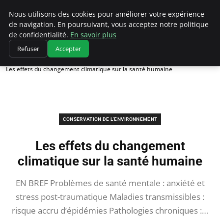
Climatedebtagents
Nous utilisons des cookies pour améliorer votre expérience
de navigation. En poursuivant, vous acceptez notre politique
de confidentialité.
En savoir plus
Refuser
Accepter
Accueil
Conservation de l'environnement
Les effets du changement climatique sur la santé humaine
CONSERVATION DE L'ENVIRONNEMENT
Les effets du changement
climatique sur la santé humaine
EN BREF Problèmes de santé mentale : anxiété et
stress post-traumatique Maladies transmissibles :
risque accru d’épidémies Pathologies chroniques :…