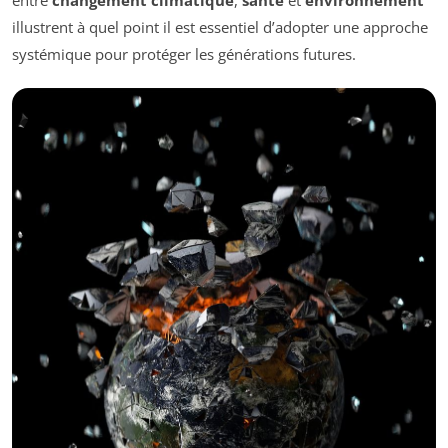
entre
changement climatique
,
santé
et
environnement
illustrent à quel point il est essentiel d’adopter une approche
systémique pour protéger les générations futures.