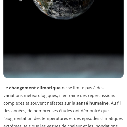
Le
changement climatique
ne se limite pas à des
variations météorologiques, il entraîne des répercussions
complexes et souvent néfastes sur la
santé humaine
. Au fil
des années, de nombreuses études ont démontré que
l’augmentation des températures et des épisodes climatiques
extrêmes, tels que les vagues de chaleur et les inondations,