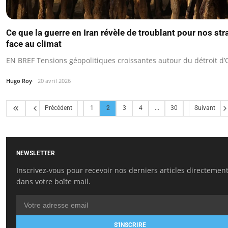
Ce que la guerre en Iran révèle de troublant pour nos str
face au climat
EN BREF Tensions géopolitiques croissantes autour du détroit d
Hugo Roy
20 avril 2026
Précédent
1
2
3
4
...
30
Suivant
NEWSLETTER
Inscrivez-vous pour recevoir nos derniers articles directemen
dans votre boîte mail.
S'INSCRIRE