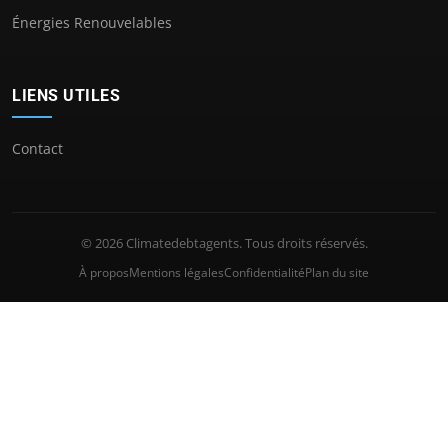
Énergies Renouvelables
LIENS UTILES
Contact
© 2026 Climatedebtagents. Tous droits réservés.
À propos
Mentions légales
Confidentialité
Plan du site