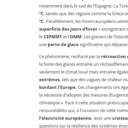
notamment dans le sud de l’Espagne. La Türki
°C
, tandis que des régions comme la Grèce
°C
. Parallèlement, les hivers européens sembl
superficie des jours d’hiver
» enregistrant 
le
CEPMMT
et l’
OMM
. Les glaciers de l’Isl
une
perte de glace
significative qui dépass
Ce phénomène, renforcé par la
rétroaction 
la fonte des glaces entraîne un réchauffemen
seulement le climat local mais entraîne éga
extrêmes
, tels que des vagues de chaleur m
bordant l’Europe
. Ces changements ont ég
la nécessité d’adopter des mesures d’urgence f
climatique ». Face à cette situation préoccup
renouvelables qui, à l’occasion de cette mêm
l’électricité européenne
, avec une
croiss
questions sur la résilience des systèmes éne