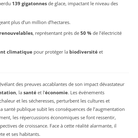
perdu
139 gigatonnes
de glace, impactant le niveau des
eant plus d’un million d’hectares.
 renouvelables
, représentant près de
50 %
de l’électricité
nt climatique
pour protéger la
biodiversité
et
révélant des preuves accablantes de son impact dévastateur
ntation
, la
santé
et l’
économie
. Les événements
haleur et les sécheresses, perturbent les cultures et
 la santé publique subit les conséquences de l’augmentation
ement, les répercussions économiques se font ressentir,
pectives de croissance. Face à cette réalité alarmante, il
ète et ses habitants.