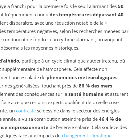
ye a franchi pour la première fois le seuil alarmant des
50
 ont fréquemment connu
des températures dépassant 40
ent disparaître, avec une réduction notable de la «
des températures négatives, selon les recherches menées par
ande continuent de fondre à un rythme alarmant, provoquant
e désormais les moyennes historiques.
d’albédo
, participe à un cycle climatique autoentretenu, où
t supplémentaire de l’atmosphère. Cela affecte non
lement une escalade de
phénomènes météorologiques
arines généralisées, touchant près de
86 % des mers
alement des conséquences sur la
santé humaine
et assurent
ace à ce que certains experts qualifient de « réelle crise
ante, un
contraste
se dessine dans le secteur des énergies
e année, a vu sa contribution atteindre près de
46,4 % de
ance impressionnante
de l’énergie solaire. Cela soulève des
rgétiques face aux impacts du
changement climatique
.