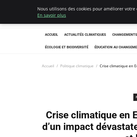
Nous utilisons des cookies pour améliorer votre 
Climatedebtagen
En savoir plus
ACCUEIL
ACTUALITÉS CLIMATIQUES
CHANGEMENTS 
ÉCOLOGIE ET BIODIVERSITÉ
ÉDUCATION AU CHANGEME
Accueil
Politique climatique
Crise climatique en E
Crise climatique en 
d’un impact dévastateu