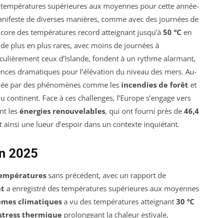
 températures supérieures aux moyennes pour cette année-
anifeste de diverses manières, comme avec des journées de
core des températures record atteignant jusqu’à
50 °C
en
 de plus en plus rares, avec moins de journées à
rticulièrement ceux d’Islande, fondent à un rythme alarmant,
ces dramatiques pour l’élévation du niveau des mers. Au-
gravée par des phénomènes comme les
incendies de forêt
et
du continent. Face à ces challenges, l’Europe s’engage vers
nt les
énergies renouvelables
, qui ont fourni près de
46,4
t ainsi une lueur d’espoir dans un contexte inquiétant.
en 2025
températures
sans précédent, avec un rapport de
nt
a enregistré des températures supérieures aux moyennes
êmes climatiques
a vu des températures atteignant
30 °C
stress thermique
prolongeant la chaleur estivale,