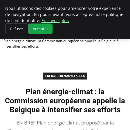
Climatedebtagents
Nous utilisons des cookies pour améliorer votre expérience
de navigation. En poursuivant, vous acceptez notre politique
de confidentialité.
En savoir plus
Refuser
Accepter
Accueil
Énergies Renouvelables
Plan énergie-climat : la Commission européenne appelle la Belgique à
intensifier ses efforts
ÉNERGIES RENOUVELABLES
Plan énergie-climat : la
Commission européenne appelle la
Belgique à intensifier ses efforts
EN BREF Plan énergie-climat proposé par la