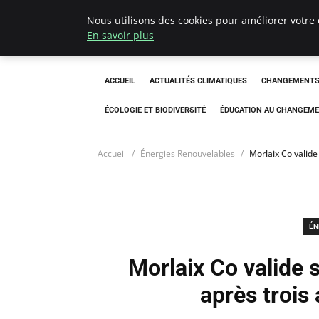
Nous utilisons des cookies pour améliorer votre 
Climatedebtagen
En savoir plus
ACCUEIL
ACTUALITÉS CLIMATIQUES
CHANGEMENTS 
ÉCOLOGIE ET BIODIVERSITÉ
ÉDUCATION AU CHANGEME
Accueil
Énergies Renouvelables
Morlaix Co valide
ÉN
Morlaix Co valide 
après trois 