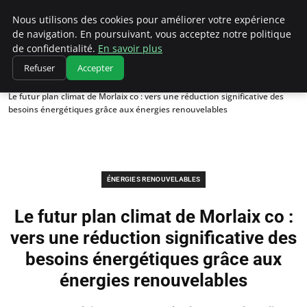
Climatedebtagents
Nous utilisons des cookies pour améliorer votre expérience
de navigation. En poursuivant, vous acceptez notre politique
de confidentialité.
En savoir plus
Refuser
Accepter
Accueil
Énergies Renouvelables
Le futur plan climat de Morlaix co : vers une réduction significative des
besoins énergétiques grâce aux énergies renouvelables
ÉNERGIES RENOUVELABLES
Le futur plan climat de Morlaix co :
vers une réduction significative des
besoins énergétiques grâce aux
énergies renouvelables