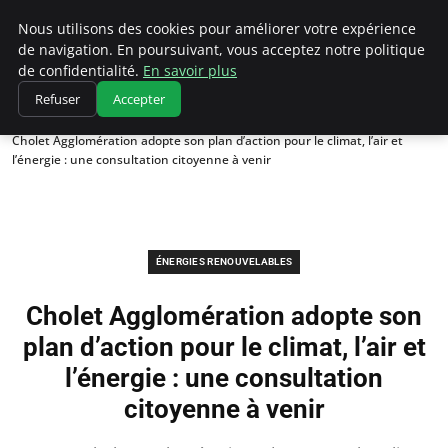
Climatedebtagents
Nous utilisons des cookies pour améliorer votre expérience
de navigation. En poursuivant, vous acceptez notre politique
de confidentialité.
En savoir plus
Refuser
Accepter
Accueil
Énergies Renouvelables
Cholet Agglomération adopte son plan d’action pour le climat, l’air et
l’énergie : une consultation citoyenne à venir
ÉNERGIES RENOUVELABLES
Cholet Agglomération adopte son
plan d’action pour le climat, l’air et
l’énergie : une consultation
citoyenne à venir