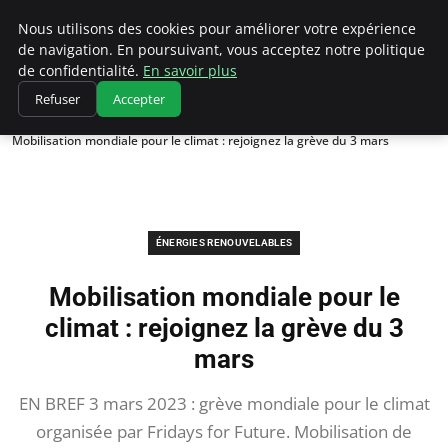
Climatedebtagents
Nous utilisons des cookies pour améliorer votre expérience
de navigation. En poursuivant, vous acceptez notre politique
de confidentialité.
En savoir plus
Refuser
Accepter
Accueil
Énergies Renouvelables
Mobilisation mondiale pour le climat : rejoignez la grève du 3 mars
ÉNERGIES RENOUVELABLES
Mobilisation mondiale pour le
climat : rejoignez la grève du 3
mars
EN BREF 3 mars 2023 : grève mondiale pour le climat
organisée par Fridays for Future. Mobilisation de