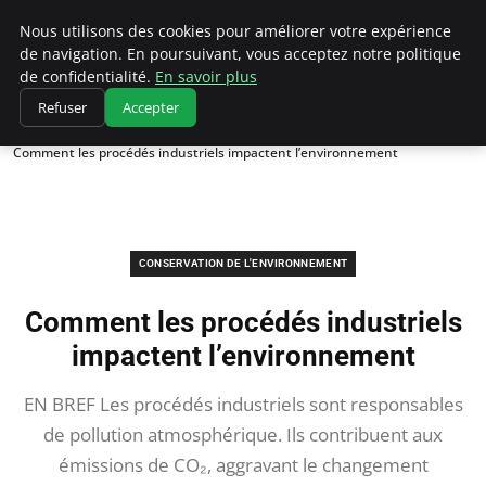
Climatedebtagents
Nous utilisons des cookies pour améliorer votre expérience
de navigation. En poursuivant, vous acceptez notre politique
de confidentialité.
En savoir plus
Refuser
Accepter
Accueil
Conservation de l'environnement
Comment les procédés industriels impactent l’environnement
CONSERVATION DE L'ENVIRONNEMENT
Comment les procédés industriels
impactent l’environnement
EN BREF Les procédés industriels sont responsables
de pollution atmosphérique. Ils contribuent aux
émissions de CO₂, aggravant le changement