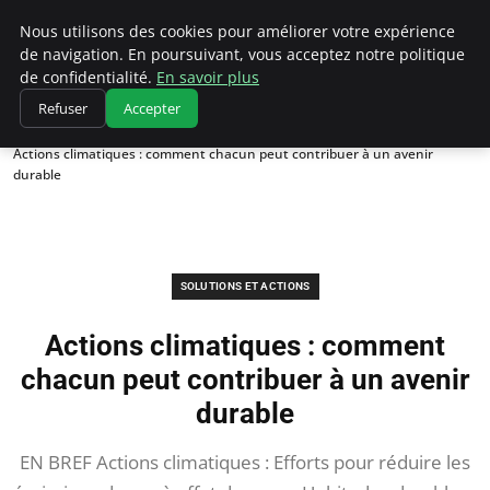
Climatedebtagents
Nous utilisons des cookies pour améliorer votre expérience
de navigation. En poursuivant, vous acceptez notre politique
de confidentialité.
En savoir plus
Refuser
Accepter
Accueil
Solutions et Actions
Actions climatiques : comment chacun peut contribuer à un avenir
durable
SOLUTIONS ET ACTIONS
Actions climatiques : comment
chacun peut contribuer à un avenir
durable
EN BREF Actions climatiques : Efforts pour réduire les