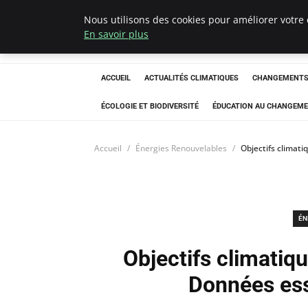
Nous utilisons des cookies pour améliorer votre 
Climatedebtagen
En savoir plus
ACCUEIL
ACTUALITÉS CLIMATIQUES
CHANGEMENTS 
ÉCOLOGIE ET BIODIVERSITÉ
ÉDUCATION AU CHANGEME
Accueil
Énergies Renouvelables
Objectifs climat
ÉN
Objectifs climatiq
Données ess