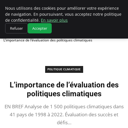
Climatedebtagents
Nous utilisons des cookies pour améliorer votre expérience
de navigation. En poursuivant, vous acceptez notre politique
de confidentialité.
En savoir plus
Refuser
Accepter
Accueil
Politique climatique
L’importance de l’évaluation des politiques climatiques
POLITIQUE CLIMATIQUE
L’importance de l’évaluation des
politiques climatiques
EN BREF Analyse de 1 500 politiques climatiques dans
41 pays de 1998 à 2022. Évaluation des succès et
défis…