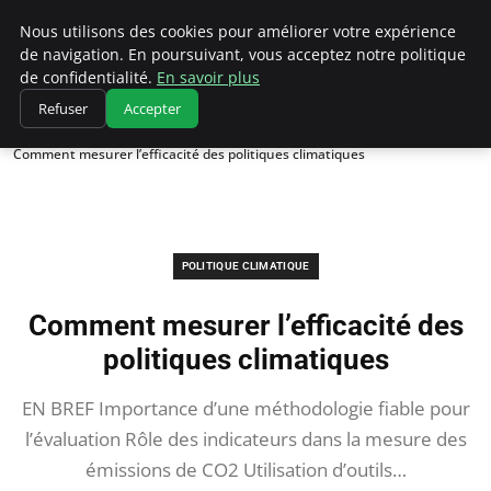
Climatedebtagents
Nous utilisons des cookies pour améliorer votre expérience
de navigation. En poursuivant, vous acceptez notre politique
de confidentialité.
En savoir plus
Refuser
Accepter
Accueil
Politique climatique
Comment mesurer l’efficacité des politiques climatiques
POLITIQUE CLIMATIQUE
Comment mesurer l’efficacité des
politiques climatiques
EN BREF Importance d’une méthodologie fiable pour
l’évaluation Rôle des indicateurs dans la mesure des
émissions de CO2 Utilisation d’outils…