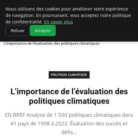
Climatedebtagents
Nous utilisons des cookies pour améliorer votre expérience
de navigation. En poursuivant, vous acceptez notre politique
de confidentialité.
En savoir plus
Refuser
Accepter
Accueil
Politique climatique
L’importance de l’évaluation des politiques climatiques
POLITIQUE CLIMATIQUE
L’importance de l’évaluation des
politiques climatiques
EN BREF Analyse de 1 500 politiques climatiques dans
41 pays de 1998 à 2022. Évaluation des succès et
défis…