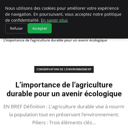
Climatedebtagents
Nous utilisons des cookies pour améliorer votre expérience
de navigation. En poursuivant, vous acceptez notre politique
de confidentialité.
En savoir plus
Refuser
Accepter
Accueil
Conservation de l'environnement
L’importance de l’agriculture durable pour un avenir écologique
CONSERVATION DE L'ENVIRONNEMENT
L’importance de l’agriculture
durable pour un avenir écologique
EN BREF Définition : L’agriculture durable vise à nourrir
la population tout en préservant l’environnement.
Piliers : Trois éléments clés…