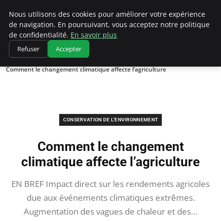
Climatedebtagents
Nous utilisons des cookies pour améliorer votre expérience
de navigation. En poursuivant, vous acceptez notre politique
de confidentialité.
En savoir plus
Refuser
Accepter
Accueil
Conservation de l'environnement
Comment le changement climatique affecte l’agriculture
CONSERVATION DE L'ENVIRONNEMENT
Comment le changement
climatique affecte l’agriculture
EN BREF Impact direct sur les rendements agricoles
due aux événements climatiques extrêmes.
Augmentation des vagues de chaleur et des…