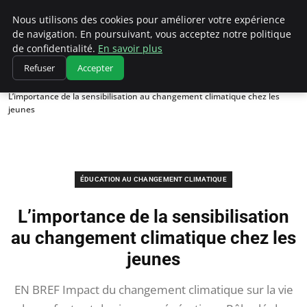
Climatedebtagents
Nous utilisons des cookies pour améliorer votre expérience
de navigation. En poursuivant, vous acceptez notre politique
de confidentialité.
En savoir plus
Refuser
Accepter
Accueil
Éducation au changement climatique
L’importance de la sensibilisation au changement climatique chez les
jeunes
ÉDUCATION AU CHANGEMENT CLIMATIQUE
L’importance de la sensibilisation
au changement climatique chez les
jeunes
EN BREF Impact du changement climatique sur la vie