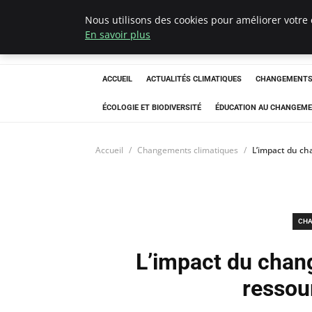
Nous utilisons des cookies pour améliorer votre 
Climatedebtagen
En savoir plus
ACCUEIL
ACTUALITÉS CLIMATIQUES
CHANGEMENTS 
ÉCOLOGIE ET BIODIVERSITÉ
ÉDUCATION AU CHANGEME
Accueil
Changements climatiques
L’impact du ch
CHA
L’impact du chan
ressou