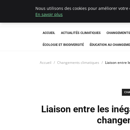
Nous utilisons des cookies pour améliorer votre 
Climatedebtagen
En savoir plus
ACCUEIL
ACTUALITÉS CLIMATIQUES
CHANGEMENTS 
ÉCOLOGIE ET BIODIVERSITÉ
ÉDUCATION AU CHANGEME
Accueil
Changements climatiques
Liaison entre l
CHA
Liaison entre les inég
changem