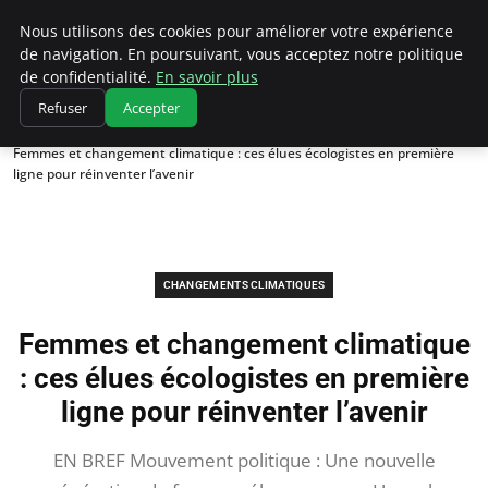
Climatedebtagents
Nous utilisons des cookies pour améliorer votre expérience
de navigation. En poursuivant, vous acceptez notre politique
de confidentialité.
En savoir plus
Refuser
Accepter
Accueil
Changements climatiques
Femmes et changement climatique : ces élues écologistes en première
ligne pour réinventer l’avenir
CHANGEMENTS CLIMATIQUES
Femmes et changement climatique
: ces élues écologistes en première
ligne pour réinventer l’avenir
EN BREF Mouvement politique : Une nouvelle