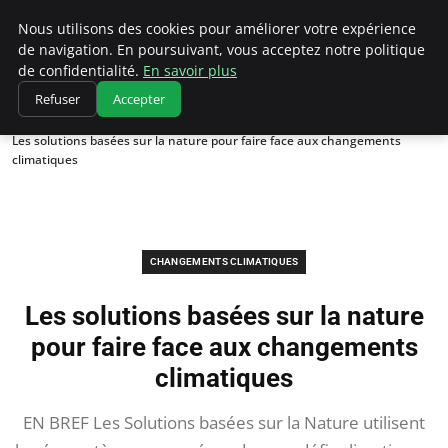
Climatedebtagents
Nous utilisons des cookies pour améliorer votre expérience
de navigation. En poursuivant, vous acceptez notre politique
de confidentialité.
En savoir plus
Refuser
Accepter
Accueil
Changements climatiques
Les solutions basées sur la nature pour faire face aux changements
climatiques
CHANGEMENTS CLIMATIQUES
Les solutions basées sur la nature
pour faire face aux changements
climatiques
EN BREF Les Solutions basées sur la Nature utilisent