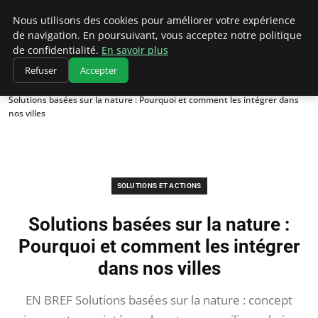
Climatedebtagents
Nous utilisons des cookies pour améliorer votre expérience
de navigation. En poursuivant, vous acceptez notre politique
de confidentialité.
En savoir plus
Refuser
Accepter
Accueil
Solutions et Actions
Solutions basées sur la nature : Pourquoi et comment les intégrer dans
nos villes
SOLUTIONS ET ACTIONS
Solutions basées sur la nature :
Pourquoi et comment les intégrer
dans nos villes
EN BREF Solutions basées sur la nature : concept