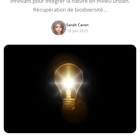
innovant pour intégrer la nature en milieu urbain.
Récupération de biodiversité…
Sarah Caron
18 juin 2025