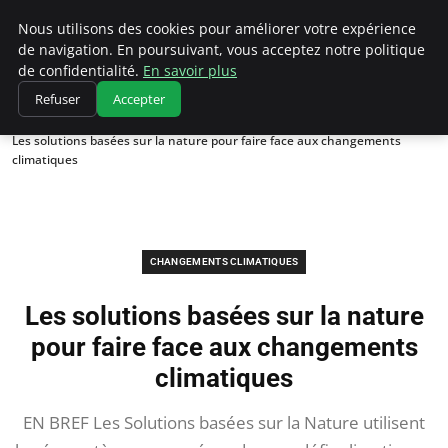
Climatedebtagents
Nous utilisons des cookies pour améliorer votre expérience
de navigation. En poursuivant, vous acceptez notre politique
de confidentialité.
En savoir plus
Refuser
Accepter
Accueil
Changements climatiques
Les solutions basées sur la nature pour faire face aux changements
climatiques
CHANGEMENTS CLIMATIQUES
Les solutions basées sur la nature
pour faire face aux changements
climatiques
EN BREF Les Solutions basées sur la Nature utilisent